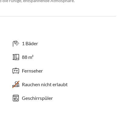
nd die ruhige, entspannende Atmosphäre.
1 Bäder
88 m²
Fernseher
Rauchen nicht erlaubt
Geschirrspüler