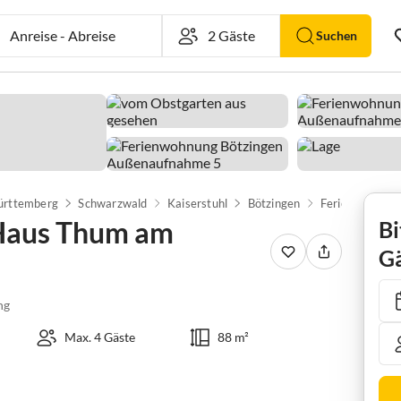
Anreise
-
Abreise
Suchen
rttemberg
Schwarzwald
Kaiserstuhl
Bötzingen
Haus Thum am
Bi
Gä
ng
Max. 4 Gäste
88 m²