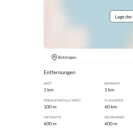
Lage der
Bötzingen
Entfernungen
ARZT
BAHNHOF
1 km
1 km
EINKAUFSMÖGLICHKEIT
FLUGHAFEN
100 m
60 km
ORTSMITTE
RESTAURANT
600 m
600 m