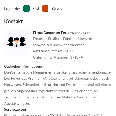
Legende
:
Frei
Belegt
Kontakt
Firma Dancenter Ferienwohnungen
Deutsch, Englisch, Dänisch, Norwegisch,
Schwedisch und Niederländisch
Referenznummer
:
15012
Unterkunfts-Nummer
:
171074
Gastgeberinformationen
DanCenter ist die Nummer eins für skandinavische Feriendomizile.
Der Fokus des Premium-Anbieters liegt auf Dänemark, doch auch
Norwegen, Schweden und zunehmend Deutschland sind mit einem
großen Angebot im Programm vertreten. Die Ferienhäuser
zeichnen sich vor allem durch ihren Mehrwert an Komfort und
Ausstattung aus.
Servicezeiten
Montag bis Freitag von 9 bis 19:30 Uhr Samstag von 9 bis 13 Uhr