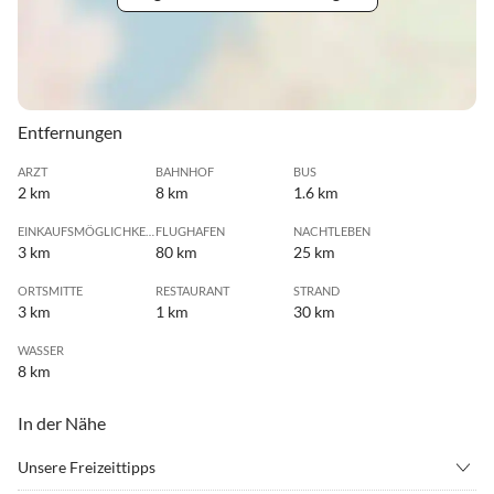
Entfernungen
ARZT
BAHNHOF
BUS
2 km
8 km
1.6 km
EINKAUFSMÖGLICHKEIT
FLUGHAFEN
NACHTLEBEN
3 km
80 km
25 km
ORTSMITTE
RESTAURANT
STRAND
3 km
1 km
30 km
WASSER
8 km
In der Nähe
Unsere Freizeittipps