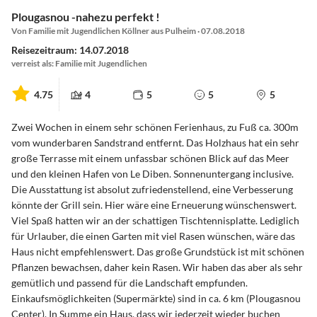
Plougasnou -nahezu perfekt !
Von Familie mit Jugendlichen Köllner aus Pulheim · 07.08.2018
Reisezeitraum: 14.07.2018
verreist als: Familie mit Jugendlichen
4.75
4
5
5
5
Zwei Wochen in einem sehr schönen Ferienhaus, zu Fuß ca. 300m
vom wunderbaren Sandstrand entfernt. Das Holzhaus hat ein sehr
große Terrasse mit einem unfassbar schönen Blick auf das Meer
und den kleinen Hafen von Le Diben. Sonnenuntergang inclusive.
Die Ausstattung ist absolut zufriedenstellend, eine Verbesserung
könnte der Grill sein. Hier wäre eine Erneuerung wünschenswert.
Viel Spaß hatten wir an der schattigen Tischtennisplatte. Lediglich
für Urlauber, die einen Garten mit viel Rasen wünschen, wäre das
Haus nicht empfehlenswert. Das große Grundstück ist mit schönen
Pflanzen bewachsen, daher kein Rasen. Wir haben das aber als sehr
gemütlich und passend für die Landschaft empfunden.
Einkaufsmöglichkeiten (Supermärkte) sind in ca. 6 km (Plougasnou
Center). In Summe ein Haus, dass wir jederzeit wieder buchen