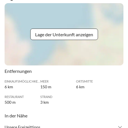
Lage der Unterkunft anzeigen
Entfernungen
EINKAUFSMÖGLICHKEIT
MEER
ORTSMITTE
6 km
150 m
6 km
RESTAURANT
STRAND
500 m
3 km
In der Nähe
Unsere Freizeittipps