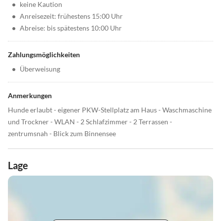
•
keine Kaution
•
Anreisezeit: frühestens 15:00 Uhr
•
Abreise: bis spätestens 10:00 Uhr
Zahlungsmöglichkeiten
•
Überweisung
Anmerkungen
Hunde erlaubt - eigener PKW-Stellplatz am Haus - Waschmaschine
und Trockner - WLAN - 2 Schlafzimmer - 2 Terrassen -
zentrumsnah - Blick zum Binnensee
Lage