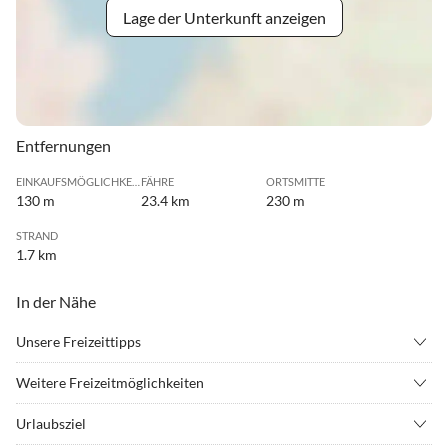
Lage der Unterkunft anzeigen
Entfernungen
EINKAUFSMÖGLICHKEIT
FÄHRE
ORTSMITTE
130 m
23.4 km
230 m
STRAND
1.7 km
In der Nähe
Unsere Freizeittipps
•
Angeln
•
Beachvolleyball
Weitere Freizeitmöglichkeiten
•
Fahrradverleih
•
Fitness
Hansapark in Sierksdorf in Neustadt i.H.
•
Hallenbad
•
Inliner fahren
Urlaubsziel
•
Joggen
•
Kegelbahn/Bowlen