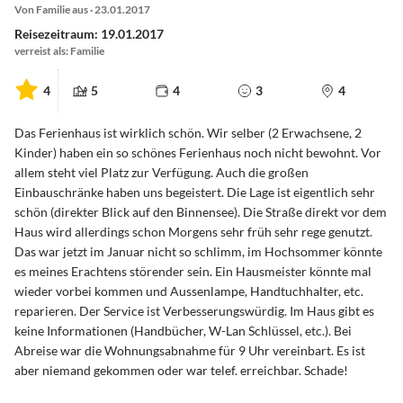
Von Familie aus · 23.01.2017
Reisezeitraum: 19.01.2017
verreist als: Familie
4
5
4
3
4
Das Ferienhaus ist wirklich schön. Wir selber (2 Erwachsene, 2
Kinder) haben ein so schönes Ferienhaus noch nicht bewohnt. Vor
allem steht viel Platz zur Verfügung. Auch die großen
Einbauschränke haben uns begeistert. Die Lage ist eigentlich sehr
schön (direkter Blick auf den Binnensee). Die Straße direkt vor dem
Haus wird allerdings schon Morgens sehr früh sehr rege genutzt.
Das war jetzt im Januar nicht so schlimm, im Hochsommer könnte
es meines Erachtens störender sein. Ein Hausmeister könnte mal
wieder vorbei kommen und Aussenlampe, Handtuchhalter, etc.
reparieren. Der Service ist Verbesserungswürdig. Im Haus gibt es
keine Informationen (Handbücher, W-Lan Schlüssel, etc.). Bei
Abreise war die Wohnungsabnahme für 9 Uhr vereinbart. Es ist
aber niemand gekommen oder war telef. erreichbar. Schade!