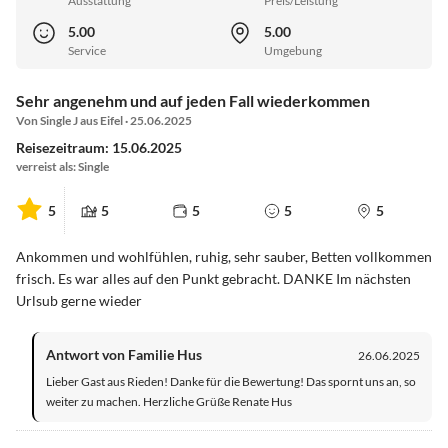
Ausstattung
Preis/Leistung
5.00
5.00
Service
Umgebung
Sehr angenehm und auf jeden Fall wiederkommen
Von Single J aus Eifel · 25.06.2025
Reisezeitraum: 15.06.2025
verreist als: Single
5
5
5
5
5
Ankommen und wohlfühlen, ruhig, sehr sauber, Betten vollkommen
frisch. Es war alles auf den Punkt gebracht. DANKE Im nächsten
Urlsub gerne wieder
Antwort von Familie Hus
26.06.2025
Lieber Gast aus Rieden! Danke für die Bewertung! Das spornt uns an, so
weiter zu machen. Herzliche Grüße Renate Hus