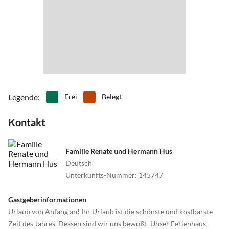
Anreise ab 15.00 Uhr (oder nach Absprache)
•
Surfen
•
Tennis
Abreise bis 10.00 Uhr.
•
Thermalbäder
•
Tischtennis
•
Vögel beobachten
•
Volleyball
Anreisetag: Sonnabend (oder nach Absprache)
•
Wandern
•
Wassersport
•
Wattwandern
•
Wellness
•
Windsurfen
Legende
:
Frei
Belegt
Kontakt
Familie Renate und Hermann Hus
Deutsch
Unterkunfts-Nummer
:
145747
Gastgeberinformationen
Urlaub von Anfang an! Ihr Urlaub ist die schönste und kostbarste
Zeit des Jahres. Dessen sind wir uns bewußt. Unser Ferienhaus