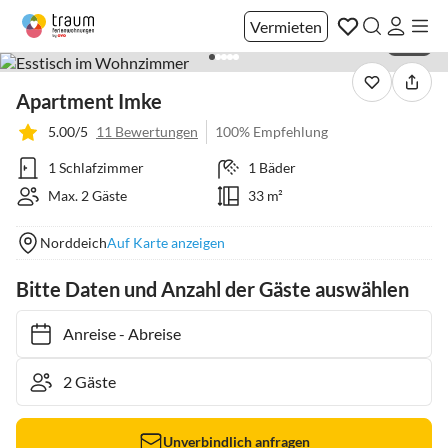
Vermieten
1 / 21
Apartment Imke
5.00/5
11 Bewertungen
100% Empfehlung
1 Schlafzimmer
1 Bäder
Max. 2 Gäste
33 m²
Norddeich
Auf Karte anzeigen
Bitte Daten und Anzahl der Gäste auswählen
Anreise
-
Abreise
Unverbindlich anfragen