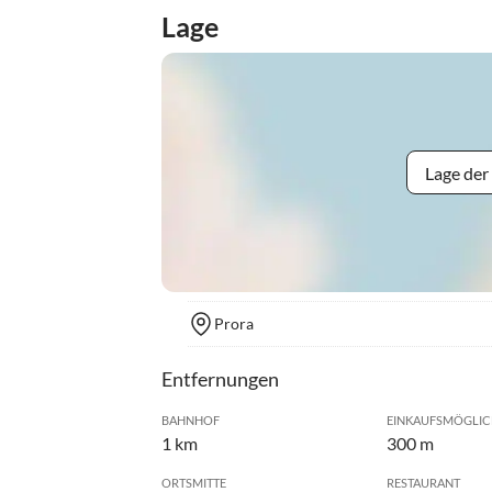
Lage
Lage der
Prora
Entfernungen
BAHNHOF
EINKAUFSMÖGLIC
1 km
300 m
ORTSMITTE
RESTAURANT