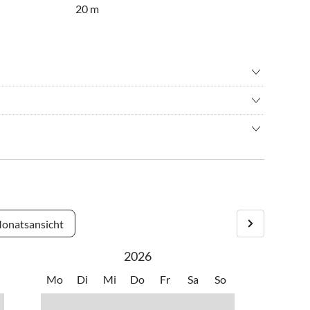
20 m
ng
•
Joggen
ainbiking
•
Nordic Walking
edeutendes Gebiet an der
latz
•
Surfen
g-Vorpommern. [nbsp] Bekannt für
rski
•
Wellness
lichkeit ist auch eine frühere Anreise möglich. Informieren
ere Geschichte, bietet Prora eine
teste Merkmal von Prora ist das
 als KdF-Seebad (Kraft durch
eses beeindruckende Gebäude
ometern entlang der Ostseeküste
onatsansicht
enschen konzipiert. Obwohl der
2026
rde, zeugt es von der
amaligen Zeit. Heutzutage
Mo
Di
Mi
Do
Fr
Sa
So
darunter Ferienwohnungen,
anstaltungsorte. Das