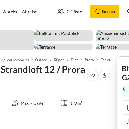
Anreise
-
Abreise
Suchen
urg-Vorpommern
Ostsee
Rügen
Binz
Prora
trandloft 12 / Prora
Bi
Gä
Max. 7 Gäste
190 m²