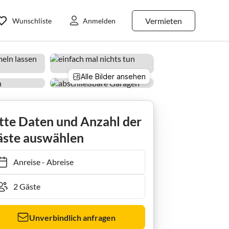
Vermieten
Wunschliste
Anmelden
Alle Bilder ansehen
odtnau
Todtnauberg
Ferienwohnung Talblick
tte Daten und Anzahl der
ste auswählen
Anreise
-
Abreise
Unverbindlich anfragen