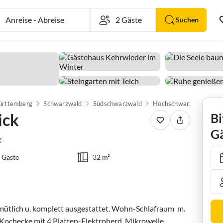
Anreise
-
Abreise
Suchen
rttemberg
Schwarzwald
Südschwarzwald
Hochschwarzwald
T
ick
Bi
Gä
g
 Gäste
32 m²
mütlich u. komplett ausgestattet. Wohn-Schlafraum  m. 
 Kochecke mit 4 Platten-Elektroherd, Mikrowelle,  