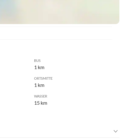
BUS
1 km
ORTSMITTE
1 km
WASSER
15 km