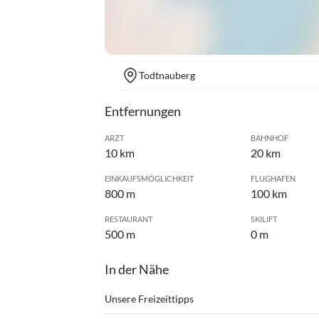
Todtnauberg
Entfernungen
ARZT
BAHNHOF
10 km
20 km
EINKAUFSMÖGLICHKEIT
FLUGHAFEN
800 m
100 km
RESTAURANT
SKILIFT
500 m
0 m
In der Nähe
Unsere Freizeittipps