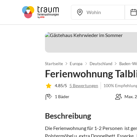
Startseite
Europa
Deutschland
Baden-Wü
Ferienwohnung Talbl
4.85/5
5 Bewertungen
100% Empfehlun
1 Bäder
Max. 2
Beschreibung
Die Ferienwohnung für 1-2 Personen  ist ge
Polstermöbel u. extra Doppelbett, Essecke, 