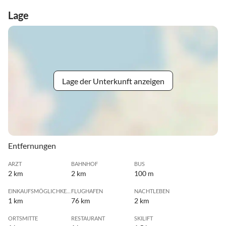
Lage
Lage der Unterkunft anzeigen
Entfernungen
ARZT
BAHNHOF
BUS
2 km
2 km
100 m
EINKAUFSMÖGLICHKEIT
FLUGHAFEN
NACHTLEBEN
1 km
76 km
2 km
ORTSMITTE
RESTAURANT
SKILIFT