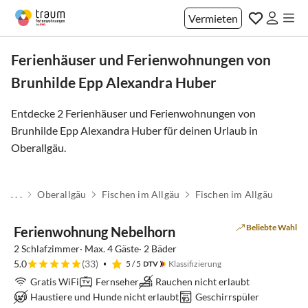
Vermieten
Ferienhäuser und Ferienwohnungen von
Brunhilde Epp Alexandra Huber
Entdecke 2 Ferienhäuser und Ferienwohnungen von
Brunhilde Epp Alexandra Huber für deinen Urlaub in
Oberallgäu
.
. . .
Oberallgäu
Fischen im Allgäu
Fischen im Allgäu
Beliebte Wahl
Ferienwohnung Nebelhorn
2 Schlafzimmer· Max. 4 Gäste· 2 Bäder
5.0
(33)
5
/ 5
Klassifizierung
Gratis WiFi
Fernseher
Rauchen nicht erlaubt
Haustiere und Hunde nicht erlaubt
Geschirrspüler