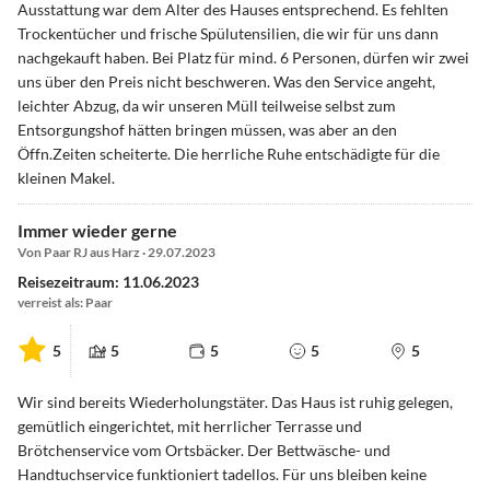
Ausstattung war dem Alter des Hauses entsprechend. Es fehlten
Trockentücher und frische Spülutensilien, die wir für uns dann
nachgekauft haben. Bei Platz für mind. 6 Personen, dürfen wir zwei
uns über den Preis nicht beschweren. Was den Service angeht,
leichter Abzug, da wir unseren Müll teilweise selbst zum
Entsorgungshof hätten bringen müssen, was aber an den
Öffn.Zeiten scheiterte. Die herrliche Ruhe entschädigte für die
kleinen Makel.
Immer wieder gerne
Von Paar RJ aus Harz · 29.07.2023
Reisezeitraum: 11.06.2023
verreist als: Paar
5
5
5
5
5
Wir sind bereits Wiederholungstäter. Das Haus ist ruhig gelegen,
gemütlich eingerichtet, mit herrlicher Terrasse und
Brötchenservice vom Ortsbäcker. Der Bettwäsche- und
Handtuchservice funktioniert tadellos. Für uns bleiben keine