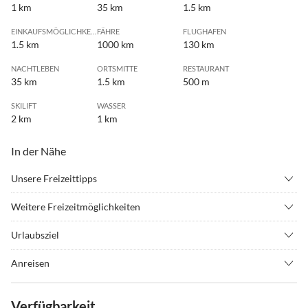
1 km
35 km
1.5 km
EINKAUFSMÖGLICHKEIT
FÄHRE
FLUGHAFEN
1.5 km
1000 km
130 km
NACHTLEBEN
ORTSMITTE
RESTAURANT
35 km
1.5 km
500 m
SKILIFT
WASSER
2 km
1 km
In der Nähe
Unsere Freizeittipps
•
Angeln
•
Bergwandern
Weitere Freizeitmöglichkeiten
•
Fahrradverleih
•
Freibad
Nordic Walking, Mountainbiking, Kletterwald, Sommerrodelbahn,
•
Freizeitpark
•
Geocaching
Urlaubsziel
Family world, Waldwipfelweg, Bayerwald-Xperium
•
Grillen
•
Hochseilgarten
Der Luftkurortes Sankt Englmar (850m) ist ca. 1,5 km entfernt. Im
Anreisen
•
Joggen
•
Kanufahren
Ort gibt es einen Naturbadeweiher, eine Sommerrodelbahn und die
A3 Ausfahrt Schwarzach-Sankt Englmar, dann ca. 30km Landstraße
•
Klettern
•
Kureinrichtung
längste Achterbahn Bayerns, eine 1300 qm große Spiel-und
Richtung Viechtach
•
Kutschfahrten
•
Minigolf
Verfügbarkeit
Freizeithalle, einen Kurpark mit Spielmeile und Streichelzoo u.v.m.