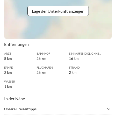
Lage der Unterkunft anzeigen
Entfernungen
ARZT
BAHNHOF
EINKAUFSMÖGLICHKEIT
8 km
26 km
16 km
FÄHRE
FLUGHAFEN
STRAND
2 km
26 km
2 km
WASSER
1 km
In der Nähe
Unsere Freizeittipps