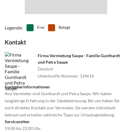
•
Tauchen
•
Tennis
•
Theater
•
Thermalbäder
•
Tischtennis
•
Vögel beobachten
•
Wandern
•
Wasserski
Legende
:
Frei
Belegt
•
Windsurfen
•
Zoo
Kontakt
Firma Vermietung Saupe - Familie Gunthardt
und Petra Saupe
Deutsch
Unterkunfts-Nummer
:
124616
Gastgeberinformationen
Ihre Vermieter sind Gunthardt und Petra Saupe. Wir haben
langjährige Erfahrung in der Gästebetreuung. Bei uns haben Sie
noch direkten Kontakt zum Vermieter, Sie werden individuell
betreut und erhalten zahlreiche Tipps zur Urlaubsgestaltung.
Servicezeiten
19:00 bis 22:00 Uhr