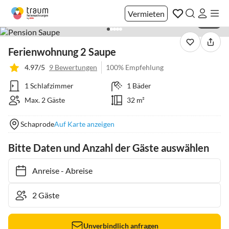
Vermieten
1 / 22
Ferienwohnung 2 Saupe
4.97/5
9 Bewertungen
100% Empfehlung
1 Schlafzimmer
1 Bäder
Max. 2 Gäste
32 m²
Schaprode
Auf Karte anzeigen
Bitte Daten und Anzahl der Gäste auswählen
Anreise
-
Abreise
Unverbindlich anfragen