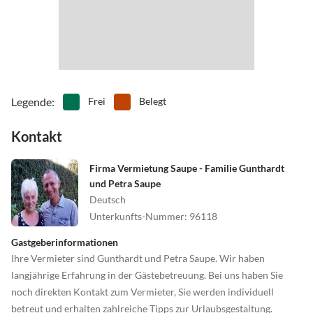
•
Tauchen
•
Tennis
•
Theater
•
Thermalbäder
•
Tischtennis
•
Vögel beobachten
•
Volleyball
•
Wandern
•
Wellness
•
Windsurfen
Legende
:
Frei
Belegt
Kontakt
Firma Vermietung Saupe - Familie Gunthardt
und Petra Saupe
Deutsch
Unterkunfts-Nummer
:
96118
Gastgeberinformationen
Ihre Vermieter sind Gunthardt und Petra Saupe. Wir haben
langjährige Erfahrung in der Gästebetreuung. Bei uns haben Sie
noch direkten Kontakt zum Vermieter, Sie werden individuell
betreut und erhalten zahlreiche Tipps zur Urlaubsgestaltung.