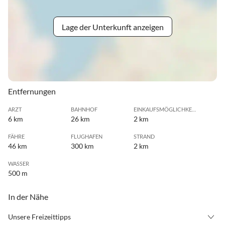
Lage der Unterkunft anzeigen
Entfernungen
ARZT
BAHNHOF
EINKAUFSMÖGLICHKEIT
6 km
26 km
2 km
FÄHRE
FLUGHAFEN
STRAND
46 km
300 km
2 km
WASSER
500 m
In der Nähe
Unsere Freizeittipps