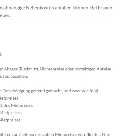
uchsabhängige Nebenkosten anfallen können. Bei Fragen
eber.
).
ner Absage (Rücktritt), Nichtanreise oder vorzeitigen Abreise -
is zu bezahlen.
ne Entschädigung geltend gemacht, und zwar wie folgt:
Mietpreises
 % des Mietpreises
 Mietpreises
Mietpreises.
eibt er zur Zahlung des vollen Mietpreises verpflichtet. Eine