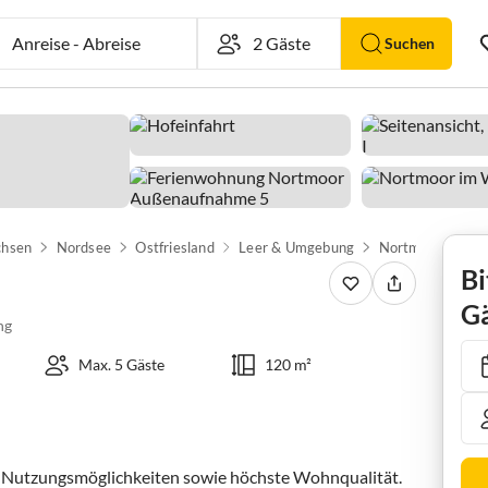
Anreise
-
Abreise
Suchen
chsen
Nordsee
Ostfriesland
Leer & Umgebung
Nortmoor
Fe
Bi
Gä
ng
Max. 5 Gäste
120 m²
n Nutzungsmöglichkeiten sowie höchste Wohnqualität.  