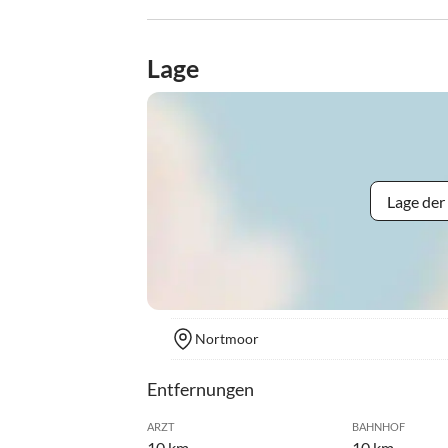
Lage
Lage der
Nortmoor
Entfernungen
ARZT
BAHNHOF
10 km
10 km