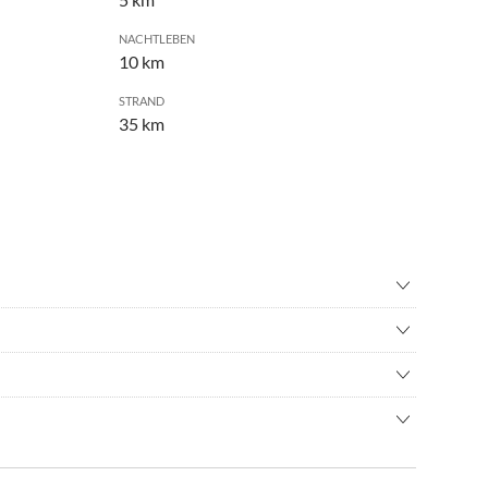
NACHTLEBEN
10 km
STRAND
35 km
bahn/Bowlen
•
Kino
ffahrt/Bootstour
•
Schwimmen
se Ihre Hochzeit, bieten wir optional ein professionales
d Wiesen. Mit der ruhigen Lage lässt es sich prima im Garten
er entspannen. Die Stadt Leer ist ca. 10 km entfernt.
rn) verfügt über eine außerordentlich gute Verkehrslage.
minuten, ebenfalls wie Einkaufsmöglichkeiten und zur Küste