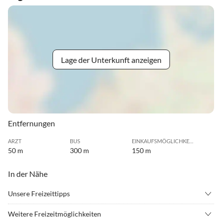
Lage der Unterkunft anzeigen
Entfernungen
ARZT
BUS
EINKAUFSMÖGLICHKEIT
50 m
300 m
150 m
In der Nähe
Unsere Freizeittipps
•
Beachvolleyball
•
Fahrradverleih
Weitere Freizeitmöglichkeiten
•
Fitness
•
Fussball