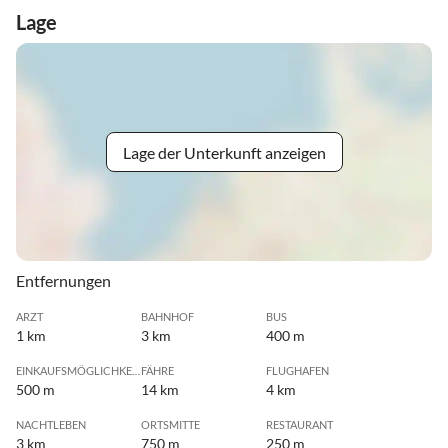
Lage
Lage der Unterkunft anzeigen
Entfernungen
ARZT
BAHNHOF
BUS
1 km
3 km
400 m
EINKAUFSMÖGLICHKEIT
FÄHRE
FLUGHAFEN
500 m
14 km
4 km
NACHTLEBEN
ORTSMITTE
RESTAURANT
3 km
750 m
250 m