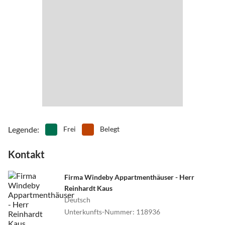
•
Reiten
•
Schifffahrt/Bootstour
•
Schwimmen
•
Segeln
•
Sehenswürdigkeiten
•
Spielplatz
•
Surfen
•
Tanzen
•
Tennis
•
Theater
•
Tischtennis
•
Vögel beobachten
•
Volleyball
•
Wandern
•
Wassersport
•
Wellness
•
Windsurfen
•
Zoo
Legende
:
Frei
Belegt
Kontakt
Firma Windeby Appartmenthäuser - Herr
Reinhardt Kaus
Deutsch
Unterkunfts-Nummer
:
118936