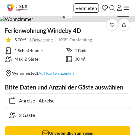
Vermieten
1 / 22
Ferienwohnung Windeby 4D
5.00/5
1 Bewertung
100% Empfehlung
1 Schlafzimmer
1 Bäder
Max. 2 Gäste
30 m²
Wenningstedt
Auf Karte anzeigen
Bitte Daten und Anzahl der Gäste auswählen
Anreise
-
Abreise
Unverbindlich anfragen