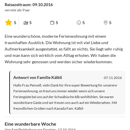
Reisezeitraum: 09.10.2016
verreist als: Paar
5
5
5
5
5
Eine wunderschöne, moderne Ferienwohnung mit einem
traumhaften Ausblick. Die Wohnung ist mit viel Liebe und
Aufmerksamkeit ausgestattet, es fällt an nichts. Sie liegt sehr ruhig
und man kann sich wirklich vom Alltag erholen. Wir haben die
Wohnung sehr genossen und werden sicher wiederkommen.
Antwort von Familie Kälbli
07.11.2016
Hallo Frau Pennell, vieln Dank für Ihre super Bewertung für unserere
Ferienwohnung, es freut uns immer wieder wenn sich unsere
Feriengäste bei uns auf der Schwäbische Alb wohlfühlen. Sie waren
wunderbare Gäste und wir freuen uns auch auf ein Wiedersehen. Mit
freundlichen Grüßen nach Kanada Fam. Kälbli
Eine wunderbare Woche
Von Familie Modrow aus Dorsten · 13.10.2016