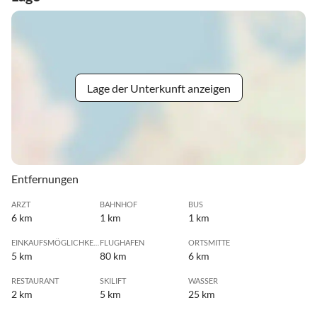
Lage der Unterkunft anzeigen
Entfernungen
ARZT
BAHNHOF
BUS
6 km
1 km
1 km
EINKAUFSMÖGLICHKEIT
FLUGHAFEN
ORTSMITTE
5 km
80 km
6 km
RESTAURANT
SKILIFT
WASSER
2 km
5 km
25 km