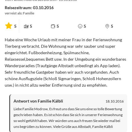
Reisezeitraum: 03.10.2016
verreist als: Familie
5
5
5
5
5
Habe eine Woche Urlaub mit meiner Frau in der Ferienwohnung
Tierberg verbracht. Die Wohnung war sehr sauber und super
eingerichtet. Fußbodenheizung, Spülmaschine,
Relaxsessel,bequemes Bett usw. In der Umgebung ein wunderbares
Wanderparadies (Traufgänge Albstadt unbedingt als App laden).
Sehr freundliche Gastgeber haben wir auch vorgefunden. Auch
schöne Ausflugsziele (Schloß Sigmaringen, Schloß Hohenzollern
usw.) in nicht allzu weiter Entfernung sind zu empfehlen.
Antwort von Familie Kälbli
18.10.2016
Liebe Familie Modrow, Es freut uns dass Sie uns eine so tolle Bewertung
geschrieben haben. Es ist schön dass Sie sich in unserer Ferienwohnung
so wohl gefühlt haben. Wir würden uns auch freuen Sie wieder mal bei
uns begrüßen zu können. Viele Grüße aus Albstadt, Familie Kälbli