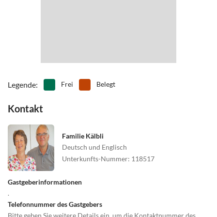
außerhalb des Orts.
•
Ski-Alpin
•
Ski-Langlauf
•
Snowboard
•
Spielplatz
Auch mit der Bahn können Sie uns erreichen.
•
Spielscheune/ Indoorspielplatz
•
Squash
•
Tennis
•
Vögel beobachten
•
Wandern
Legende
:
Frei
Belegt
Kontakt
Familie Kälbli
Deutsch und Englisch
Unterkunfts-Nummer
:
118517
Gastgeberinformationen
.
Telefonnummer des Gastgebers
Bitte geben Sie weitere Details ein, um die Kontaktnummer des