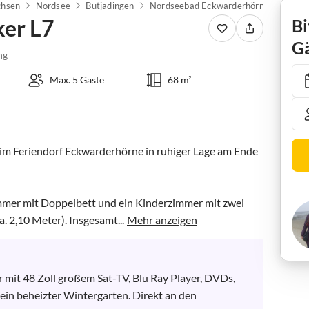
chsen
Nordsee
Butjadingen
Nordseebad Eckwarderhörne
Ferie
ker L7
Bi
Gä
ng
Max. 5 Gäste
68 m²
 im Feriendorf Eckwarderhörne in ruhiger Lage am Ende 
mmer mit Doppelbett und ein Kinderzimmer mit zwei 
 2,10 Meter). Insgesamt...
Mehr anzeigen
mit 48 Zoll großem Sat-TV, Blu Ray Player, DVDs, 
ein beheizter Wintergarten. Direkt an den 