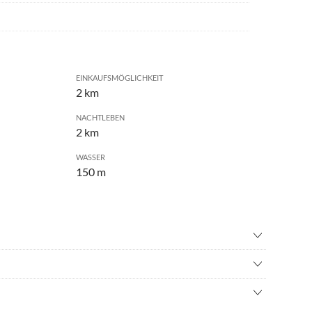
EINKAUFSMÖGLICHKEIT
2 km
NACHTLEBEN
2 km
WASSER
150 m
inton
•
Basketball
enfliegen
•
Erlebnisbad
ischen Jadebusen und Wesermündung. In Eckwarderhörne
s
•
Freibad
 macht einen Aufenthalt im Sommer und Winter nicht nur für
all
•
Geocaching
ngast. Hier folgen Sie der B 437 in Richtung Nordenham.