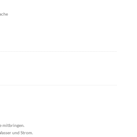
ache
e mitbringen.
 Wasser und Strom.