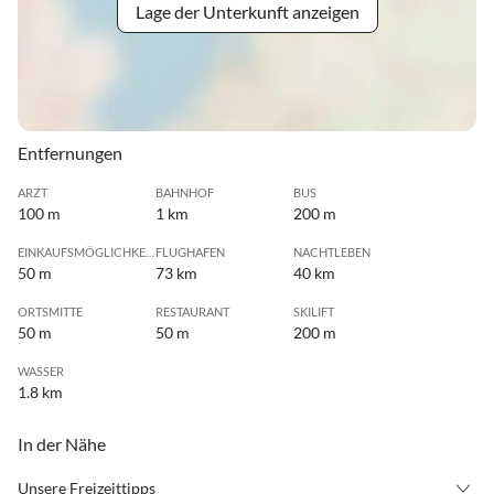
Lage der Unterkunft anzeigen
Entfernungen
ARZT
BAHNHOF
BUS
100 m
1 km
200 m
EINKAUFSMÖGLICHKEIT
FLUGHAFEN
NACHTLEBEN
50 m
73 km
40 km
ORTSMITTE
RESTAURANT
SKILIFT
50 m
50 m
200 m
WASSER
1.8 km
In der Nähe
Unsere Freizeittipps