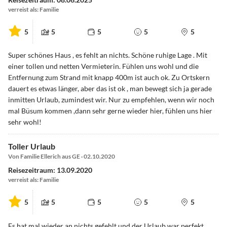
verreist als: Familie
5
5
5
5
5
Super schönes Haus , es fehlt an nichts. Schöne ruhige Lage . Mit
einer tollen und netten Vermieterin. Fühlen uns wohl und die
Entfernung zum Strand mit knapp 400m ist auch ok. Zu Ortskern
dauert es etwas länger, aber das ist ok , man bewegt sich ja gerade
inmitten Urlaub, zumindest wir. Nur zu empfehlen, wenn wir noch
mal Büsum kommen ,dann sehr gerne wieder hier, fühlen uns hier
sehr wohl!
Toller Urlaub
Von Familie Ellerich aus GE · 02.10.2020
Reisezeitraum: 13.09.2020
verreist als: Familie
5
5
5
5
5
Es hat mal wieder an nichts gefehlt und der Urlaub war perfekt.