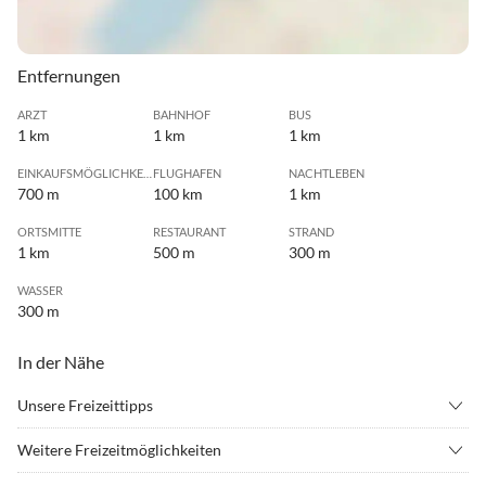
Entfernungen
ARZT
BAHNHOF
BUS
1 km
1 km
1 km
EINKAUFSMÖGLICHKEIT
FLUGHAFEN
NACHTLEBEN
700 m
100 km
1 km
ORTSMITTE
RESTAURANT
STRAND
1 km
500 m
300 m
WASSER
300 m
In der Nähe
Unsere Freizeittipps
•
Angeln
•
Beachvolleyball
Weitere Freizeitmöglichkeiten
•
Erlebnisbad
•
Fahrradverleih
Ein Büsum-Urlaub ohne Schifffahrt ist wie Brötchen ohne Krabben.