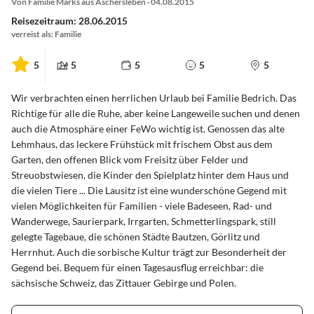
Von Familie Marks aus Aschersleben · 04.08.2015
Reisezeitraum: 28.06.2015
verreist als: Familie
5
5
5
5
5
Wir verbrachten einen herrlichen Urlaub bei Familie Bedrich. Das
Richtige für alle die Ruhe, aber keine Langeweile suchen und denen
auch die Atmosphäre einer FeWo wichtig ist. Genossen das alte
Lehmhaus, das leckere Frühstück mit frischem Obst aus dem
Garten, den offenen Blick vom Freisitz über Felder und
Streuobstwiesen, die Kinder den Spielplatz hinter dem Haus und
die vielen Tiere ... Die Lausitz ist eine wunderschöne Gegend mit
vielen Möglichkeiten für Familien - viele Badeseen, Rad- und
Wanderwege, Saurierpark, Irrgarten, Schmetterlingspark, still
gelegte Tagebaue, die schönen Städte Bautzen, Görlitz und
Herrnhut. Auch die sorbische Kultur trägt zur Besonderheit der
Gegend bei. Bequem für einen Tagesausflug erreichbar: die
sächsische Schweiz, das Zittauer Gebirge und Polen.