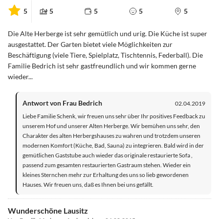
5
5
5
5
5
Die Alte Herberge ist sehr gemütlich und urig. Die Küche ist super
ausgestattet. Der Garten bietet viele Möglichkeiten zur
Beschäftigung (viele Tiere, Spielplatz, Tischtennis, Federball). Die
Familie Bedrich ist sehr gastfreundlich und wir kommen gerne
wieder...
Antwort von Frau Bedrich
02.04.2019
Liebe Familie Schenk, wir freuen uns sehr über Ihr positives Feedback zu
unserem Hof und unserer Alten Herberge. Wir bemühen uns sehr, den
Charakter des alten Herbergshauses zu wahren und trotzdem unseren
modernen Komfort (Küche, Bad, Sauna) zu integrieren. Bald wird in der
gemütlichen Gaststube auch wieder das originale restaurierte Sofa ,
passend zum gesamten restaurierten Gastraum stehen. Wieder ein
kleines Sternchen mehr zur Erhaltung des uns so lieb gewordenen
Hauses. Wir freuen uns, daß es Ihnen bei uns gefällt.
Wunderschöne Lausitz