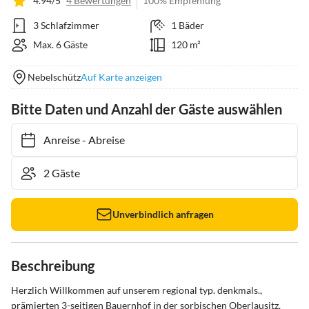
4.94/5
4 Bewertungen
100% Empfehlung
3 Schlafzimmer
1 Bäder
Max. 6 Gäste
120 m²
Nebelschütz
Auf Karte anzeigen
Bitte Daten und Anzahl der Gäste auswählen
Anreise
-
Abreise
Unverbindlich anfragen
Beschreibung
Herzlich Willkommen auf unserem regional typ. denkmals., 
prämierten 3-seitigen Bauernhof in der sorbischen Oberlausitz. 
