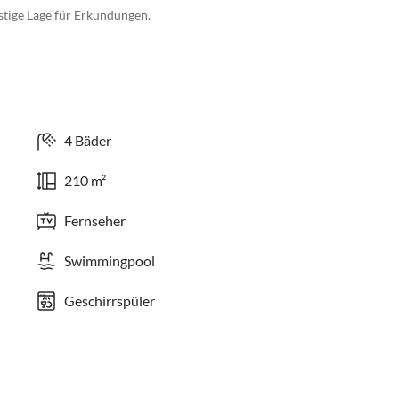
stige Lage für Erkundungen.
4 Bäder
210 m²
Fernseher
Swimmingpool
Geschirrspüler