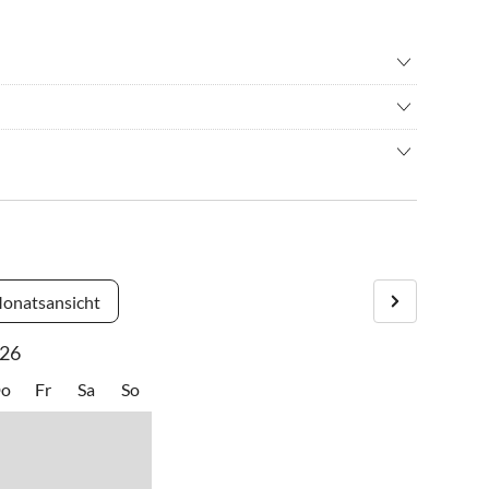
wandern
•
Erlebnisbad
hren/ Cycling
•
Schnorcheln
von Labin, ca. 5 km von der Küste entfernt. Es gibt unzählige
swürdigkeiten
•
Tauchen
, Duga Luka (Prtlog) und Tunarica.
•
Weinprobe
er Autobahn.
estaurants und Einkaufsmöglichkeiten wie Spar, Lidl etc.
, kontaktieren Sie einfach den Gastgeber, er hilft Ihnen gerne
onatsansicht
26
o
Fr
Sa
So