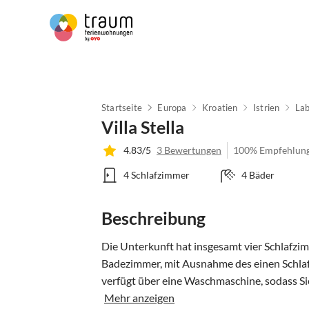
Startseite
Europa
Kroatien
Istrien
Lab
Villa Stella
4.83/5
3 Bewertungen
100% Empfehlun
4 Schlafzimmer
4 Bäder
Beschreibung
Die Unterkunft hat insgesamt vier Schlafzim
Badezimmer, mit Ausnahme des einen Schlaf
verfügt über eine Waschmaschine, sodass Sie
Mehr anzeigen