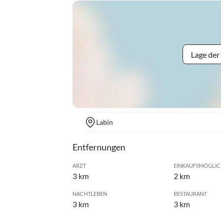
Lage der
Labin
Entfernungen
ARZT
EINKAUFSMÖGLIC
3 km
2 km
NACHTLEBEN
RESTAURANT
3 km
3 km