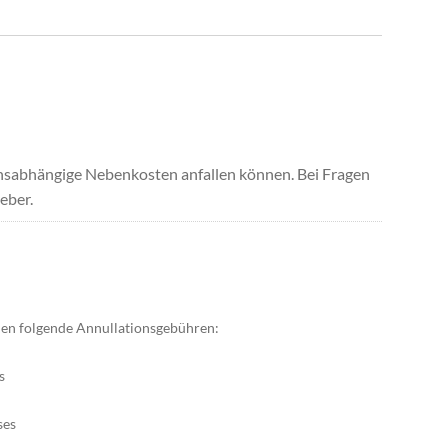
uchsabhängige Nebenkosten anfallen können. Bei Fragen
eber.
hnen folgende Annullationsgebühren:
s
ses