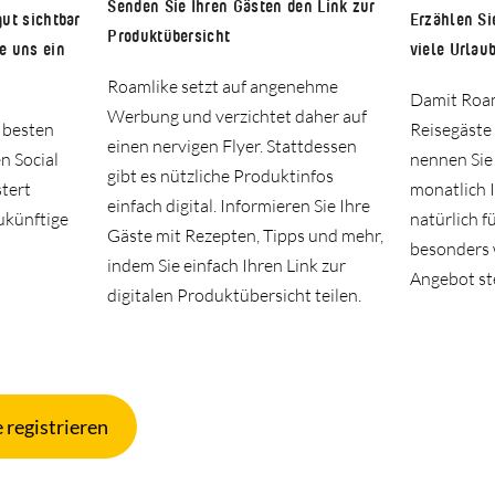
Senden Sie Ihren Gästen den Link zur
Erzählen Si
gut sichtbar
Produktübersicht
viele Urlau
e uns ein
Roamlike setzt auf angenehme
Damit Roaml
Werbung und verzichtet daher auf
Reisegäste 
e besten
einen nervigen Flyer. Stattdessen
nennen Sie
n Social
gibt es nützliche Produktinfos
monatlich I
tert
einfach digital. Informieren Sie Ihre
natürlich f
ukünftige
Gäste mit Rezepten, Tipps und mehr,
besonders w
indem Sie einfach Ihren Link zur
Angebot st
digitalen Produktübersicht teilen.
 registrieren