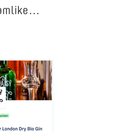
oamlike…