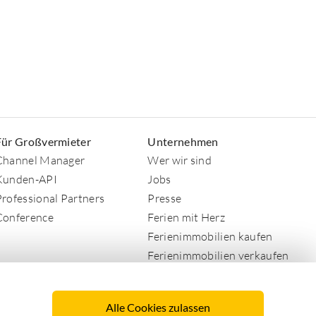
Für Großvermieter
Unternehmen
Channel Manager
Wer wir sind
Kunden-API
Jobs
Professional Partners
Presse
Conference
Ferien mit Herz
Ferienimmobilien kaufen
Ferienimmobilien verkaufen
AGB
Datenschutz
Alle Cookies zulassen
Impressum