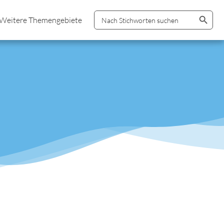
Search Button
Search
Weitere Themengebiete
for: