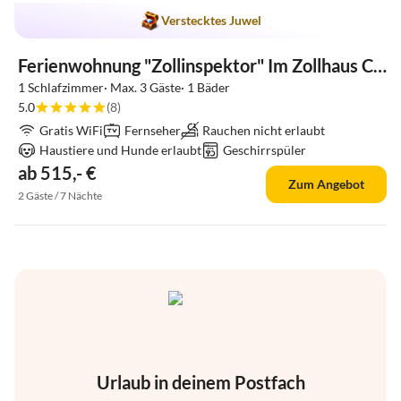
Verstecktes Juwel
Ferienwohnung "Zollinspektor" Im Zollhaus Cuxland
1 Schlafzimmer· Max. 3 Gäste· 1 Bäder
5.0
(8)
Gratis WiFi
Fernseher
Rauchen nicht erlaubt
Haustiere und Hunde erlaubt
Geschirrspüler
ab 515,- €
Zum Angebot
2 Gäste / 7 Nächte
Urlaub in deinem Postfach