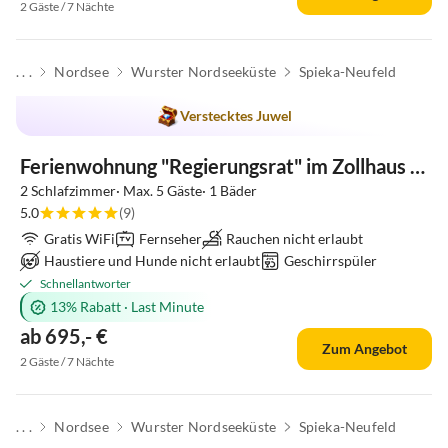
2 Gäste / 7 Nächte
. . .
Nordsee
Wurster Nordseeküste
Spieka-Neufeld
Verstecktes Juwel
Meerblick
Ferienwohnung "Regierungsrat" im Zollhaus Cuxland
2 Schlafzimmer· Max. 5 Gäste· 1 Bäder
5.0
(9)
Gratis WiFi
Fernseher
Rauchen nicht erlaubt
Haustiere und Hunde nicht erlaubt
Geschirrspüler
Schnellantworter
13% Rabatt
·
Last Minute
ab 695,- €
Zum Angebot
2 Gäste / 7 Nächte
. . .
Nordsee
Wurster Nordseeküste
Spieka-Neufeld