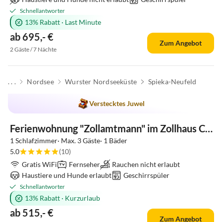
Schnellantworter
13% Rabatt
·
Last Minute
ab 695,- €
Zum Angebot
2 Gäste / 7 Nächte
. . .
Nordsee
Wurster Nordseeküste
Spieka-Neufeld
Verstecktes Juwel
Ferienwohnung "Zollamtmann" im Zollhaus Cuxland
1 Schlafzimmer· Max. 3 Gäste· 1 Bäder
5.0
(10)
Gratis WiFi
Fernseher
Rauchen nicht erlaubt
Haustiere und Hunde erlaubt
Geschirrspüler
Schnellantworter
13% Rabatt
·
Kurzurlaub
ab 515,- €
Zum Angebot