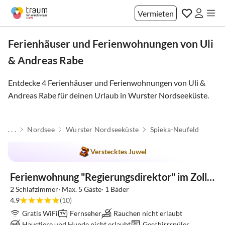
Vermieten
Ferienhäuser und Ferienwohnungen von Uli
& Andreas Rabe
Entdecke 4 Ferienhäuser und Ferienwohnungen von Uli &
Andreas Rabe für deinen Urlaub in
Wurster Nordseeküste
.
. . .
Nordsee
Wurster Nordseeküste
Spieka-Neufeld
Verstecktes Juwel
Meerblick
Ferienwohnung "Regierungsdirektor" im Zollhaus-Cuxland
2 Schlafzimmer· Max. 5 Gäste· 1 Bäder
4.9
(10)
Gratis WiFi
Fernseher
Rauchen nicht erlaubt
Haustiere und Hunde nicht erlaubt
Geschirrspüler