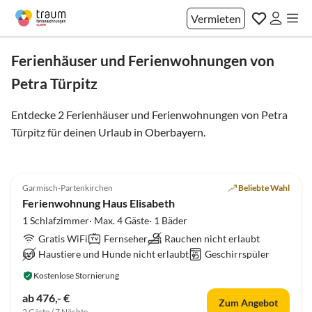
Vermieten
Ferienhäuser und Ferienwohnungen von
Petra Türpitz
Entdecke 2 Ferienhäuser und Ferienwohnungen von Petra
Türpitz für deinen Urlaub in
Oberbayern
.
4.9
(13)
Top-Inserat
Garmisch-Partenkirchen
Beliebte Wahl
Ferienwohnung Haus Elisabeth
1 Schlafzimmer· Max. 4 Gäste· 1 Bäder
Gratis WiFi
Fernseher
Rauchen nicht erlaubt
Haustiere und Hunde nicht erlaubt
Geschirrspüler
Kostenlose Stornierung
ab 476,- €
Zum Angebot
2 Gäste / 7 Nächte