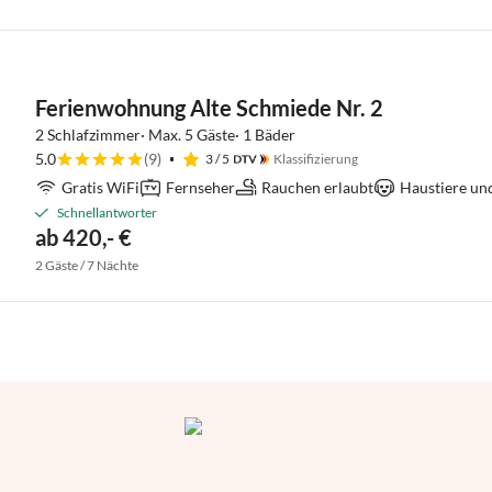
Ferienwohnung Alte Schmiede Nr. 2
2 Schlafzimmer· Max. 5 Gäste· 1 Bäder
5.0
(9)
3
/ 5
Klassifizierung
Gratis WiFi
Fernseher
Rauchen erlaubt
Haustiere un
Schnellantworter
ab 420,- €
2 Gäste / 7 Nächte