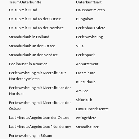
Traum Unterkünfte
Unterkunftsart
Urlaub mit Hund
Hausboot mieten
Urlaub mit Hund an der Ostsee
Bungalow
Urlaub mit Hund an der Nordsee
Ferienhaus Miete
Strandurlaub in Holland
Ferienwohnung
Strandurlaub an der Ostsee
Villa
Strandurlaub an der Nordsee
Ferienpark
Poolhäuser in Kroatien
Appartement
Ferienwohnung mit Meerblick auf
Last minute
Norderney mieten
Kurzurlaub
Ferienwohnung mit Meerblick an der
Am See
Nordsee
Skiurlaub
Ferienwohnung mit Meerblick an der
Ostsee
Luxus unterkuenfte
Last Minute Angebote an der Ostsee
weingebiete
Last Minute Angebote auf Norderney
Strandhäuser
Ferienwohnung in Büsum