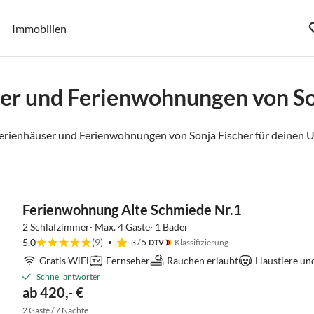
Immobilien
er und Ferienwohnungen von So
erienhäuser und Ferienwohnungen von Sonja Fischer für deinen U
Ferienwohnung Alte Schmiede Nr.1
2 Schlafzimmer· Max. 4 Gäste· 1 Bäder
5.0
(9)
3
/ 5
Klassifizierung
Gratis WiFi
Fernseher
Rauchen erlaubt
Haustiere un
Schnellantworter
ab 420,- €
2 Gäste / 7 Nächte