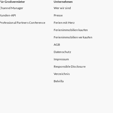
Für Großvermieter
Unternehmen
Channel Manager
Wer wir sind
Kunden-API
Presse
Professional Partners Conference
Ferien mit Herz
Ferienimmobilien kaufen
Ferienimmobilien verkaufen
AGB
Datenschutz
Impressum
Responsible Disclosure
Verzeichnis
Belvilla