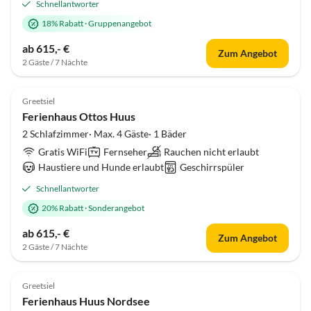
Schnellantworter
18% Rabatt
·
Gruppenangebot
ab 615,- €
Zum Angebot
2 Gäste / 7 Nächte
4.9
(3)
Top-Inserat
Greetsiel
Ferienhaus Ottos Huus
2 Schlafzimmer· Max. 4 Gäste· 1 Bäder
Gratis WiFi
Fernseher
Rauchen nicht erlaubt
Haustiere und Hunde erlaubt
Geschirrspüler
Schnellantworter
20% Rabatt
·
Sonderangebot
ab 615,- €
Zum Angebot
2 Gäste / 7 Nächte
5.0
(3)
Top-Inserat
Greetsiel
Ferienhaus Huus Nordsee