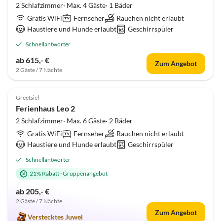
2 Schlafzimmer· Max. 4 Gäste· 1 Bäder
Gratis WiFi
Fernseher
Rauchen nicht erlaubt
Haustiere und Hunde erlaubt
Geschirrspüler
Schnellantworter
ab 615,- €
Zum Angebot
2 Gäste / 7 Nächte
5.0
(1)
Top-Inserat
Greetsiel
Hundefreundlich
Ferienhaus Leo 2
2 Schlafzimmer· Max. 6 Gäste· 2 Bäder
Gratis WiFi
Fernseher
Rauchen nicht erlaubt
Haustiere und Hunde erlaubt
Geschirrspüler
Schnellantworter
21% Rabatt
·
Gruppenangebot
ab 205,- €
2 Gäste / 7 Nächte
Zum Angebot
Verstecktes Juwel