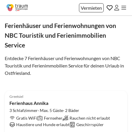
Vermieten
Ferienhäuser und Ferienwohnungen von
NBC Touristik und Ferienimmobilien
Service
Entdecke 7 Ferienhäuser und Ferienwohnungen von NBC
Touristik und Ferienimmobilien Service für deinen Urlaub in
Ostfriesland
.
5.0
(5)
Top-Inserat
Greetsiel
Ferienhaus Annika
3 Schlafzimmer· Max. 5 Gäste· 2 Bäder
Gratis WiFi
Fernseher
Rauchen nicht erlaubt
Haustiere und Hunde erlaubt
Geschirrspüler