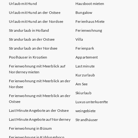
Urlaub mit Hund
Hausboot mieten
Urlaub mit Hund an der Ostsee
Bungalow
Urlaub mit Hund an der Nordsee
Ferienhaus Miete
Strandurlaub in Holland
Ferienwohnung
Strandurlaub an der Ostsee
Villa
Strandurlaub an der Nordsee
Ferienpark
Poolhäuser in Kroatien
Appartement
Ferienwohnung mit Meerblick auf
Last minute
Norderney mieten
Kurzurlaub
Ferienwohnung mit Meerblick an der
Am See
Nordsee
Skiurlaub
Ferienwohnung mit Meerblick an der
Ostsee
Luxus unterkuenfte
Last Minute Angebote an der Ostsee
weingebiete
Last Minute Angebote auf Norderney
Strandhäuser
Ferienwohnung in Büsum
Ferienwohnung in Kühlungsborn