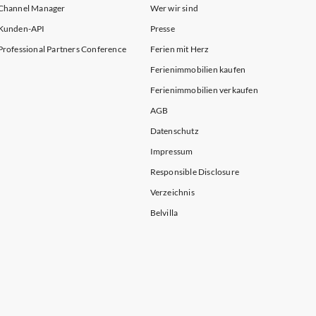
Channel Manager
Wer wir sind
Kunden-API
Presse
Professional Partners Conference
Ferien mit Herz
Ferienimmobilien kaufen
Ferienimmobilien verkaufen
AGB
Datenschutz
Impressum
Responsible Disclosure
Verzeichnis
Belvilla