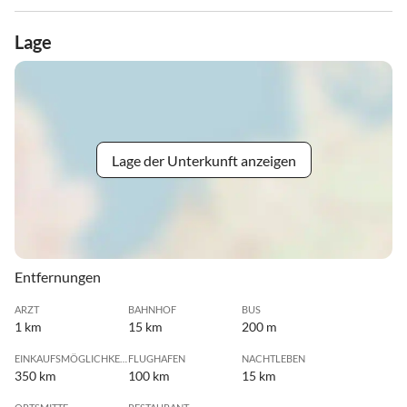
Lage
Lage der Unterkunft anzeigen
Entfernungen
ARZT
BAHNHOF
BUS
1 km
15 km
200 m
EINKAUFSMÖGLICHKEIT
FLUGHAFEN
NACHTLEBEN
350 km
100 km
15 km