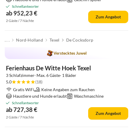
Schnellantworter
ab 952,23 €
Zum Angebot
2 Gäste / 7 Nächte
. . .
Nord-Holland
Texel
De Cocksdorp
Verstecktes Juwel
Ferienhaus De Witte Hoek Texel
3 Schlafzimmer· Max. 6 Gäste· 1 Bäder
5.0
(18)
Gratis WiFi
Keine Angaben zum Rauchen
Haustiere und Hunde erlaubt
Waschmaschine
Schnellantworter
ab 727,38 €
Zum Angebot
2 Gäste / 7 Nächte