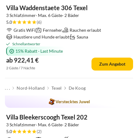
Villa Waddenstaete 306 Texel
3 Schlafzimmer· Max. 6 Gäste· 2 Bäder
5.0
(6)
Gratis WiFi
Fernseher
Rauchen erlaubt
Haustiere und Hunde erlaubt
Sauna
Schnellantworter
15% Rabatt
·
Last Minute
ab 922,41 €
Zum Angebot
2 Gäste / 7 Nächte
. . .
Nord-Holland
Texel
De Koog
Top-Inserat
Verstecktes Juwel
Villa Bleekerscoogh Texel 202
3 Schlafzimmer· Max. 6 Gäste· 2 Bäder
5.0
(2)