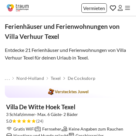
Vermieten
Ferienhäuser und Ferienwohnungen von
Villa Verhuur Texel
Entdecke 21 Ferienhäuser und Ferienwohnungen von Villa
Verhuur Texel für deinen Urlaub in
Texel
.
. . .
Nord-Holland
Texel
De Cocksdorp
Top-Inserat
Verstecktes Juwel
Villa De Witte Hoek Texel
3 Schlafzimmer· Max. 6 Gäste· 2 Bäder
5.0
(24)
Gratis WiFi
Fernseher
Keine Angaben zum Rauchen
Haustiere und Hunde erlaubt
Geschirrspüler