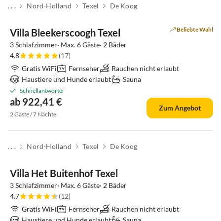
. . .
Nord-Holland
Texel
De Koog
Top-Inserat
Beliebte Wahl
Villa Bleekerscoogh Texel
3 Schlafzimmer· Max. 6 Gäste· 2 Bäder
4.8
(17)
Gratis WiFi
Fernseher
Rauchen nicht erlaubt
Haustiere und Hunde erlaubt
Sauna
Schnellantworter
ab 922,41 €
Zum Angebot
2 Gäste / 7 Nächte
. . .
Nord-Holland
Texel
De Koog
Top-Inserat
Villa Het Buitenhof Texel
3 Schlafzimmer· Max. 6 Gäste· 2 Bäder
4.7
(12)
Gratis WiFi
Fernseher
Rauchen nicht erlaubt
Haustiere und Hunde erlaubt
Sauna