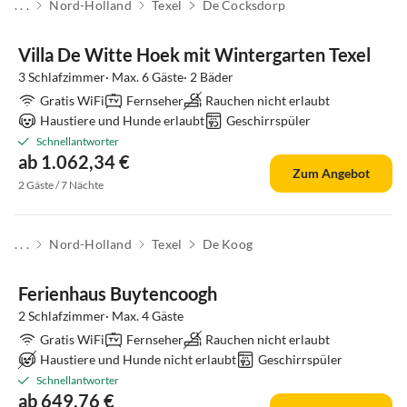
. . .
Nord-Holland
Texel
De Cocksdorp
Villa De Witte Hoek mit Wintergarten Texel
3 Schlafzimmer· Max. 6 Gäste· 2 Bäder
Gratis WiFi
Fernseher
Rauchen nicht erlaubt
Haustiere und Hunde erlaubt
Geschirrspüler
Schnellantworter
ab 1.062,34 €
Zum Angebot
2 Gäste / 7 Nächte
. . .
Nord-Holland
Texel
De Koog
Top-Inserat
Ferienhaus Buytencoogh
2 Schlafzimmer· Max. 4 Gäste
Gratis WiFi
Fernseher
Rauchen nicht erlaubt
Haustiere und Hunde nicht erlaubt
Geschirrspüler
Schnellantworter
ab 649,76 €