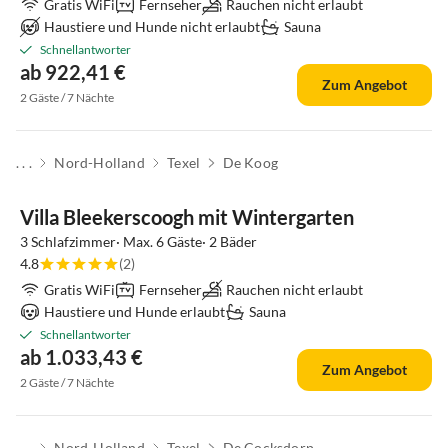
Gratis WiFi
Fernseher
Rauchen nicht erlaubt
Haustiere und Hunde nicht erlaubt
Sauna
Schnellantworter
ab 922,41 €
Zum Angebot
2 Gäste / 7 Nächte
. . .
Nord-Holland
Texel
De Koog
Top-Inserat
Villa Bleekerscoogh mit Wintergarten
3 Schlafzimmer· Max. 6 Gäste· 2 Bäder
4.8
(2)
Gratis WiFi
Fernseher
Rauchen nicht erlaubt
Haustiere und Hunde erlaubt
Sauna
Schnellantworter
ab 1.033,43 €
Zum Angebot
2 Gäste / 7 Nächte
. . .
Nord-Holland
Texel
De Cocksdorp