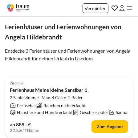
Vermieten
Ferienhäuser und Ferienwohnungen von
Angela Hildebrandt
Entdecke 3 Ferienhäuser und Ferienwohnungen von Angela
Hildebrandt für deinen Urlaub in
Usedom
.
5.0
(81)
Zirchow
Ferienhaus Meine kleine Sansibar 1
2 Schlafzimmer· Max. 4 Gäste· 2 Bäder
Fernseher
Rauchen nicht erlaubt
Haustiere und Hunde erlaubt
Geschirrspüler
Sauna
ab 889,- €
Zum Angebot
2 Gäste / 7 Nächte
Top-Inserat