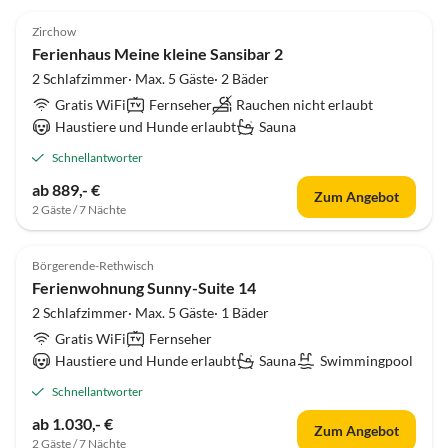
5.0
(72)
Zirchow
Ferienhaus Meine kleine Sansibar 2
2 Schlafzimmer· Max. 5 Gäste· 2 Bäder
Gratis WiFi
Fernseher
Rauchen nicht erlaubt
Haustiere und Hunde erlaubt
Sauna
Schnellantworter
ab 889,- €
Zum Angebot
2 Gäste / 7 Nächte
5.0
(57)
Top-Inserat
Börgerende-Rethwisch
Ferienwohnung Sunny-Suite 14
2 Schlafzimmer· Max. 5 Gäste· 1 Bäder
Gratis WiFi
Fernseher
Haustiere und Hunde erlaubt
Sauna
Swimmingpool
Schnellantworter
ab 1.030,- €
Zum Angebot
2 Gäste / 7 Nächte