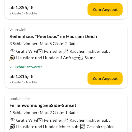
ab 1.355,- €
Zum Angebot
2 Gäste / 7 Nächte
5.0
(25)
Top-Inserat
Vollerwiek
Reihenhaus "Peerboos" im Haus am Deich
3 Schlafzimmer· Max. 5 Gäste· 2 Bäder
Gratis WiFi
Fernseher
Rauchen nicht erlaubt
Haustiere und Hunde auf Anfrage
Sauna
Schnellantworter
ab 1.315,- €
Zum Angebot
2 Gäste / 7 Nächte
5.0
(4)
Top-Inserat
Lemkenhafen
Ferienwohnung SeaSide-Sunset
1 Schlafzimmer· Max. 2 Gäste· 1 Bäder
Gratis WiFi
Fernseher
Rauchen nicht erlaubt
Haustiere und Hunde nicht erlaubt
Geschirrspüler