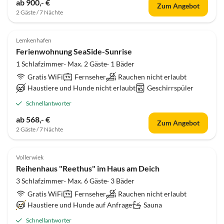
ab 900,- €
Zum Angebot
2 Gäste / 7 Nächte
4.9
(38)
Top-Inserat
Lemkenhafen
Ferienwohnung SeaSide-Sunrise
1 Schlafzimmer· Max. 2 Gäste· 1 Bäder
Gratis WiFi
Fernseher
Rauchen nicht erlaubt
Haustiere und Hunde nicht erlaubt
Geschirrspüler
Schnellantworter
ab 568,- €
Zum Angebot
2 Gäste / 7 Nächte
5.0
(38)
Top-Inserat
Vollerwiek
Reihenhaus "Reethus" im Haus am Deich
3 Schlafzimmer· Max. 6 Gäste· 3 Bäder
Gratis WiFi
Fernseher
Rauchen nicht erlaubt
Haustiere und Hunde auf Anfrage
Sauna
Schnellantworter