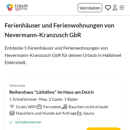
Vermieten
Ferienhäuser und Ferienwohnungen von
Nevermann-Kranzusch GbR
Entdecke 5 Ferienhäuser und Ferienwohnungen von
Nevermann-Kranzusch GbR für deinen Urlaub in
Halbinsel
Eiderstedt
.
5.0
(49)
Top-Inserat
Vollerwiek
Reihenhaus "Lüttdöns" im Haus am Deich
1 Schlafzimmer· Max. 2 Gäste· 1 Bäder
Gratis WiFi
Fernseher
Rauchen nicht erlaubt
Haustiere und Hunde auf Anfrage
Sauna
Schnellantworter