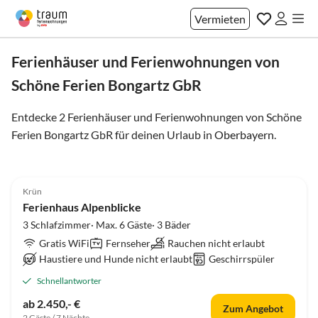
Vermieten
Ferienhäuser und Ferienwohnungen von
Schöne Ferien Bongartz GbR
Entdecke 2 Ferienhäuser und Ferienwohnungen von Schöne
Ferien Bongartz GbR für deinen Urlaub in
Oberbayern
.
4.9
(4)
Krün
Ferienhaus Alpenblicke
3 Schlafzimmer· Max. 6 Gäste· 3 Bäder
Gratis WiFi
Fernseher
Rauchen nicht erlaubt
Haustiere und Hunde nicht erlaubt
Geschirrspüler
Schnellantworter
ab 2.450,- €
Zum Angebot
2 Gäste / 7 Nächte