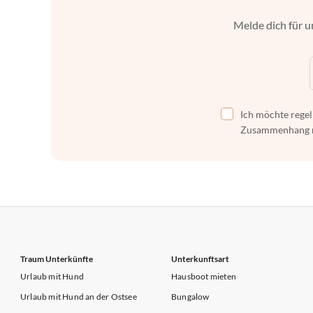
Melde dich für u
Ich möchte regel
Zusammenhang mi
Traum Unterkünfte
Unterkunftsart
Urlaub mit Hund
Hausboot mieten
Urlaub mit Hund an der Ostsee
Bungalow