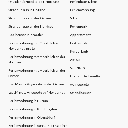
Urlaub mit Hund an der Nordsee
Ferienhaus Miete
Strandurlaub in Holland
Ferienwohnung
Strandurlaub an der Ostsee
Villa
Strandurlaub an der Nordsee
Ferienpark
Poolhäuser in Kroatien
Appartement
Ferienwohnung mit Meerblick auf
Last minute
Norderney mieten
Kurzurlaub
Ferienwohnung mit Meerblick an der
Am See
Nordsee
Skiurlaub
Ferienwohnung mit Meerblick an der
Ostsee
Luxus unterkuenfte
Last Minute Angebote an der Ostsee
weingebiete
Last Minute Angebote auf Norderney
Strandhäuser
Ferienwohnung in Büsum
Ferienwohnung in Kühlungsborn
Ferienwohnung in Oberstdorf
Ferienwohnung in Sankt Peter Ording