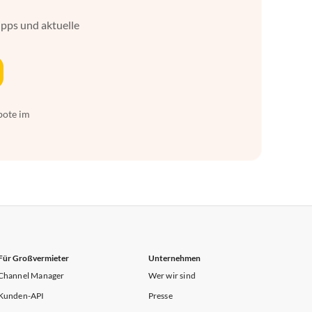
ipps und aktuelle
bote im
Für Großvermieter
Unternehmen
Channel Manager
Wer wir sind
Kunden-API
Presse