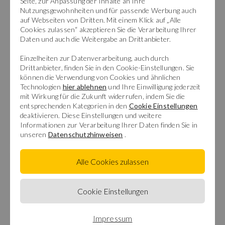
Seite, zur Anpassung der Inhalte an Ihre
Nutzungsgewohnheiten und für passende Werbung auch
auf Webseiten von Dritten. Mit einem Klick auf „Alle
Cookies zulassen“ akzeptieren Sie die Verarbeitung Ihrer
Daten und auch die Weitergabe an Drittanbieter.
Villa in
Cannero Riviera
Einzelheiten zur Datenverarbeitung, auch durch
Drittanbieter, finden Sie in den Cookie-Einstellungen. Sie
Cannero Riviera - Building Plot: Lake Maggiore - West Shore - Cannero Riviera :
können die Verwendung von Cookies und ähnlichen
3 Zimmer
0m² Wohnfläche
Technologien
hier ablehnen
und Ihre Einwilligung jederzeit
mit Wirkung für die Zukunft widerrufen, indem Sie die
entsprechenden Kategorien in den
Cookie Einstellungen
deaktivieren. Diese Einstellungen und weitere
260.000 €
Informationen zur Verarbeitung Ihrer Daten finden Sie in
unseren
Datenschutzhinweisen
.
Alle Cookies zulassen
Cookie Einstellungen
Impressum