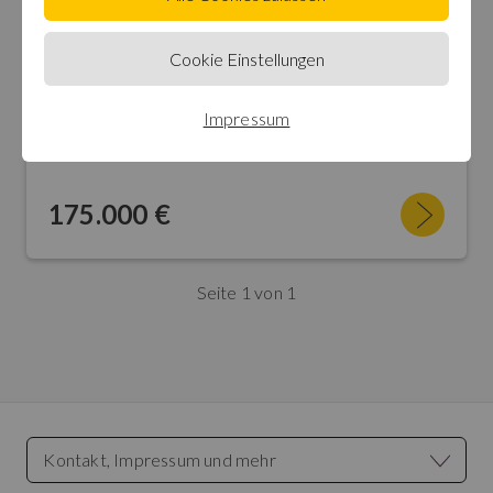
Etagenwohnung in
Pieve Di Santa Luce
Cookie Einstellungen
Detached Villa with Large Garden – Your Retreat Between the Sea and the Hills
Impressum
2 Zimmer
0m² Wohnfläche
175.000 €
Seite 1 von 1
Kontakt, Impressum und mehr