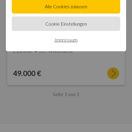
Alle Cookies zulassen
Cookie Einstellungen
Etagenwohnung in
Canneto Di Monteverdi
Impressum
Apartment in the historic center
2 Zimmer
0m² Wohnfläche
49.000 €
Seite 1 von 1