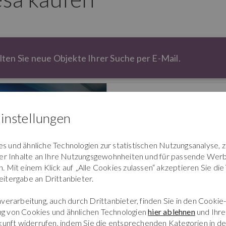
lten Sie neue Objekte Ihrer Suche per E-Mail.
Etagenwohnung in
Lavena P
instellungen
3 Zimmer
98m² Wohnfläche
 und ähnliche Technologien zur statistischen Nutzungsanalyse, 
Ausblick: See
der Inhalte an Ihre Nutzungsgewohnheiten und für passende Werb
Ausrichtung: Süd
 Mit einem Klick auf „Alle Cookies zulassen“ akzeptieren Sie die
Anzahl Schlafzimmer: 2
itergabe an Drittanbieter.
verarbeitung, auch durch Drittanbieter, finden Sie in den Cookie-
g von Cookies und ähnlichen Technologien
hier ablehnen
und Ihre 
ukunft widerrufen, indem Sie die entsprechenden Kategorien in d