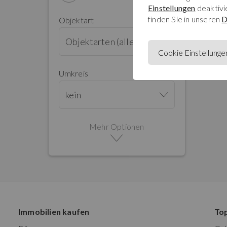
Einstellungen
deaktivi
finden Sie in unseren
D
Objektart
Objektarten (alle)
Cookie Einstellunge
Umkreis
kein
Mehr Optionen
Immobilien kaufen
To