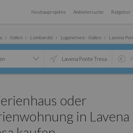
Neubauprojekte
Anbietersuche
Ratgeber
pa
Italien
Lombardei
Luganersee - Italien
Lavena Pon
ien
Ferienhaus oder
rienwohnung in Lavena
esa kaufen