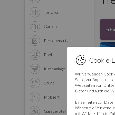
Terrasse
Garten
Erha
Personenaufzug
Pool
Cookie-E
Klimaanlage
Wir verwenden Cookies
Seite, zur Anpassung 
Sauna
Webseiten von Dritten.
Daten und auch die We
Möbliert
Einzelheiten zur Daten
können die Verwendun
Garage/Stellplatz
mit Wirkung für die Z