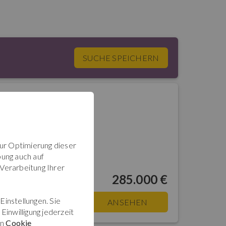
SUCHE SPEICHERN
onte Tresa
Ca. 98 m² große 3-Zimmer-Wohnung mit Traumseesicht in einem 3-Familien-Haus. Nur 300 m vom See entfernt. Veranda, ca. 40 m² Terrasse und ca. 200 m² Privatgarten. Garage.
zur Optimierung dieser
ung auch auf
 Verarbeitung Ihrer
285.000 €
Einstellungen. Sie
ANSEHEN
Einwilligung jederzeit
en
Cookie