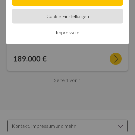
Erdgeschosswohnung in
Belgirate
Cookie Einstellungen
2-Zimmer-Wohnung mit zusätzlichem Hobbyraum in einer kleinen Residenz am Sonnenhang von Belgirate . Ca. 10 m² Balkon und ca. 18 m² große Gartenterrasse mit jeweils traumhafter und unverbaubarer Sicht auf den See. Autoabstellplatz.
Impressum
2 Zimmer
0m² Wohnfläche
189.000 €
Seite 1 von 1
Kontakt, Impressum und mehr