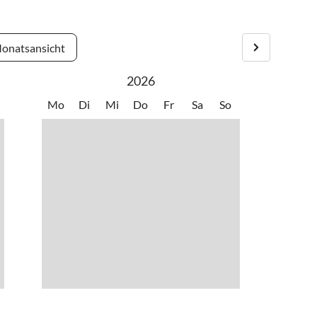
s
•
Volleyball
ier das ganze Jahr hindurch seinen Urlaub genießen.
onatsansicht
2026
Mo
Di
Mi
Do
Fr
Sa
So