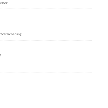
eber.
ttversicherung.
g