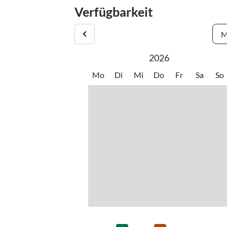
bis Quesada.
•
Squash
•
Tenni
Durchschnittstemperatur von 20 Grad kann man h
Verfügbarkeit
•
Wandern
M
2026
Mo
Di
Mi
Do
Fr
Sa
So