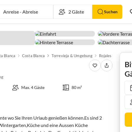
Anreise
-
Abreise
Suchen
ta Blanca
Costa Blanca
Torrevieja & Umgebung
Rojales
Finca La
Bi
Gä
ng
Max. 4 Gäste
80 m²
ente wo Sie Ihren Urlaub genießen können.Es sind 2 
intergarten,Küche und eine Aussen Küche 