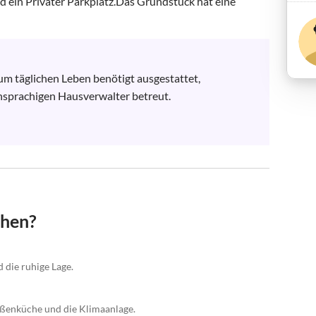
 ein Privater Parkplatz.Das Grundstück hat eine 
zum täglichen Leben benötigt ausgestattet,

sprachigen Hausverwalter betreut.

chen?
 die ruhige Lage.
ußenküche und die Klimaanlage.