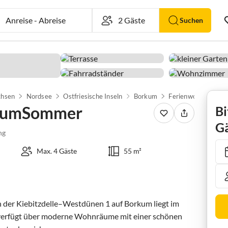
Anreise
-
Abreise
Suchen
chsen
Nordsee
Ostfriesische Inseln
Borkum
Ferienwohnung Bo
rkumSommer
Bi
Gä
ng
Max. 4 Gäste
55 m²
er Kiebitzdelle–Westdünen 1 auf Borkum liegt im 
erfügt über moderne Wohnräume mit einer schönen 