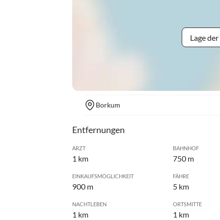
Lage der
Borkum
Entfernungen
ARZT
BAHNHOF
1 km
750 m
EINKAUFSMÖGLICHKEIT
FÄHRE
900 m
5 km
NACHTLEBEN
ORTSMITTE
1 km
1 km