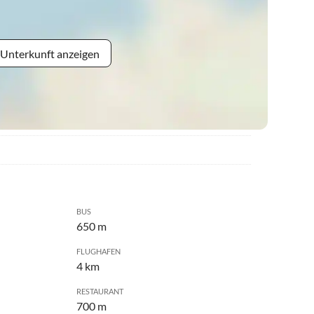
 Unterkunft anzeigen
BUS
650 m
FLUGHAFEN
4 km
RESTAURANT
700 m