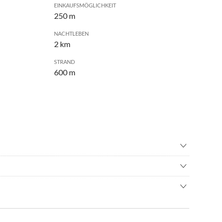
EINKAUFSMÖGLICHKEIT
250 m
NACHTLEBEN
2 km
STRAND
600 m
inton
•
Basketball
schießen
•
Bowling
ge in der Nordhelmstraße und ist ca. 5 Gehminuten vom
enfliegen
•
Erlebnisbad
s
•
Fussball
ff in ca. 55 Min. nach
indet, können Sie Ihr Fahrzeug jederzeit bewegen, um sich
•
Hafenrundfahrt
em Taxi oder dem Bus
eilgarten
•
Inliner fahren
er Nordhelmstraße erreichen.