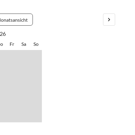
shaltestellen, Fahrradverleih und vieles mehr sind in der
n
•
Kanufahren
•
Kitesurfen
onatsansicht
nrichtung
•
Minigolf
leben
•
Nordic Walking
26
n
•
Schifffahrt/Bootstour
immen
•
Segeln
o
Fr
Sa
So
atz
•
Spielscheune/ Indoorspielplatz
n
•
Tauchen
er
•
Thermalbäder
 beobachten
•
Volleyball
wandern
•
Wellness