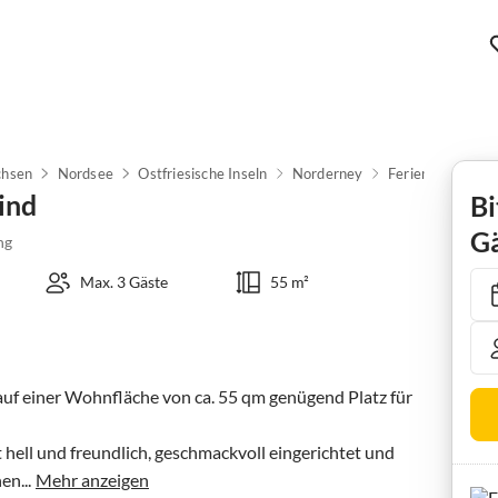
chsen
Nordsee
Ostfriesische Inseln
Norderney
Ferienwohnung 
ind
Bi
Gä
ng
Max. 3 Gäste
55 m²
uf einer Wohnfläche von ca. 55 qm genügend Platz für 
hell und freundlich, geschmackvoll eingerichtet und 
en...
Mehr anzeigen