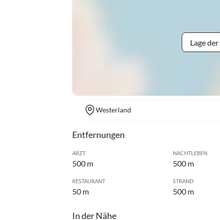
Lage der
Westerland
Entfernungen
ARZT
NACHTLEBEN
500 m
500 m
RESTAURANT
STRAND
50 m
500 m
In der Nähe