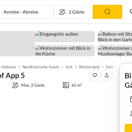
Anreise
-
Abreise
-Holstein
Nordfriesische Inseln
Sylt
Westerland
of App 5
Bi
Gä
Max. 2 Gäste
65 m²