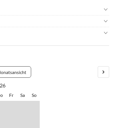
nisbad
•
Fahrradverleih
•
Hallenbad
urfen
•
Minigolf
leben
•
Nordic Walking
isen
raße: der Bahnhof, das Zentrum Westerlands und der Strand
n
•
Schwimmen
latz
•
Surfen
er
•
Vögel beobachten
rski
•
Wassersport
onatsansicht
ess
•
Windsurfen
26
o
Fr
Sa
So