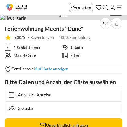
Vermieten
1 / 24
Ferienwohnung Meents "Düne"
5.00/5
7 Bewertungen
100% Empfehlung
1 Schlafzimmer
1 Bäder
Max. 4 Gäste
50 m²
Carolinensiel
Auf Karte anzeigen
Bitte Daten und Anzahl der Gäste auswählen
Anreise
-
Abreise
Unverbindlich anfragen