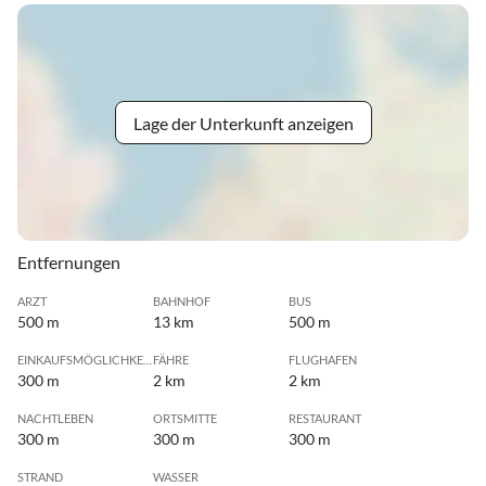
Lage der Unterkunft anzeigen
Entfernungen
ARZT
BAHNHOF
BUS
500 m
13 km
500 m
EINKAUFSMÖGLICHKEIT
FÄHRE
FLUGHAFEN
300 m
2 km
2 km
NACHTLEBEN
ORTSMITTE
RESTAURANT
300 m
300 m
300 m
STRAND
WASSER