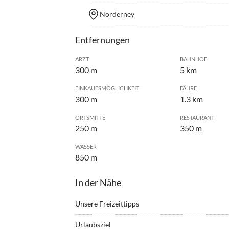
Norderney
Entfernungen
ARZT
BAHNHOF
300 m
5 km
EINKAUFSMÖGLICHKEIT
FÄHRE
300 m
1.3 km
ORTSMITTE
RESTAURANT
250 m
350 m
WASSER
850 m
In der Nähe
Unsere Freizeittipps
•
Angeln
•
Beach
Urlaubsziel