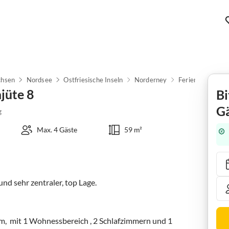
chsen
Nordsee
Ostfriesische Inseln
Norderney
Ferienwohnung a
jüte 8
Bi
Gä
g
Max. 4 Gäste
59 m²
nd sehr zentraler, top Lage.

m,  mit 1 Wohnessbereich , 2 Schlafzimmern und 1 