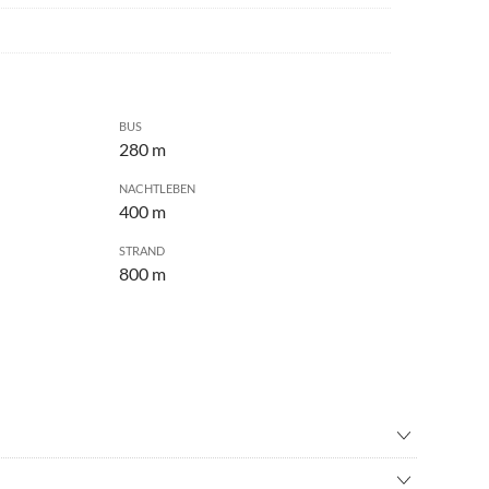
BUS
280 m
NACHTLEBEN
400 m
STRAND
800 m
volleyball
•
Casino