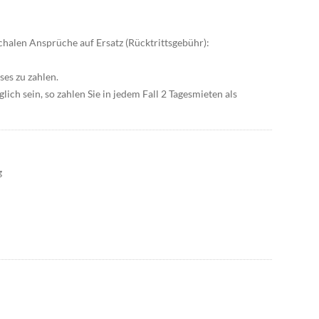
chalen Ansprüche auf Ersatz (Rücktrittsgebühr):
ses zu zahlen.
ich sein, so zahlen Sie in jedem Fall 2 Tagesmieten als
g