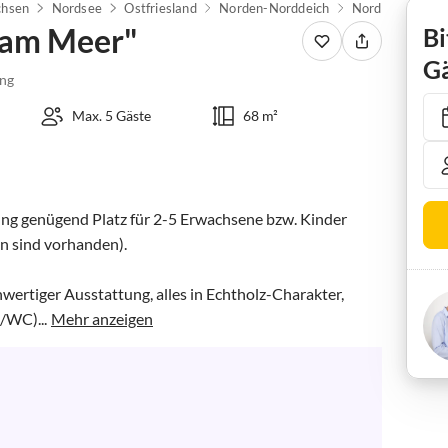
chsen
Nordsee
Ostfriesland
Norden-Norddeich
Norddeich
F
 am Meer"
Bi
Gä
ng
Max. 5 Gäste
68 m²
ng genügend Platz für 2-5 Erwachsene bzw. Kinder 
n sind vorhanden). 

ertiger Ausstattung, alles in Echtholz-Charakter, 
/WC)...
Mehr anzeigen