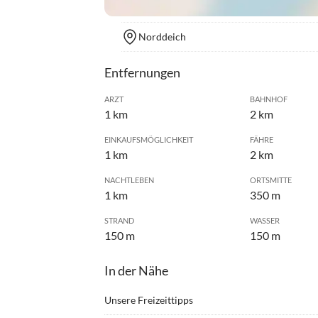
Norddeich
Entfernungen
ARZT
BAHNHOF
1 km
2 km
EINKAUFSMÖGLICHKEIT
FÄHRE
1 km
2 km
NACHTLEBEN
ORTSMITTE
1 km
350 m
STRAND
WASSER
150 m
150 m
In der Nähe
Unsere Freizeittipps