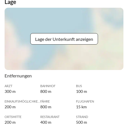
Lage
Lage der Unterkunft anzeigen
Entfernungen
ARZT
BAHNHOF
BUS
300 m
800 m
100 m
EINKAUFSMÖGLICHKEIT
FÄHRE
FLUGHAFEN
200 m
800 m
15 km
ORTSMITTE
RESTAURANT
STRAND
200 m
400 m
500 m