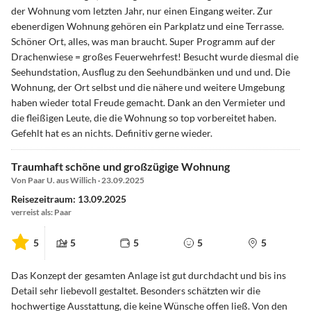
der Wohnung vom letzten Jahr, nur einen Eingang weiter. Zur
ebenerdigen Wohnung gehören ein Parkplatz und eine Terrasse.
Schöner Ort, alles, was man braucht. Super Programm auf der
Drachenwiese = großes Feuerwehrfest! Besucht wurde diesmal die
Seehundstation, Ausflug zu den Seehundbänken und und und. Die
Wohnung, der Ort selbst und die nähere und weitere Umgebung
haben wieder total Freude gemacht. Dank an den Vermieter und
die fleißigen Leute, die die Wohnung so top vorbereitet haben.
Gefehlt hat es an nichts. Definitiv gerne wieder.
Traumhaft schöne und großzügige Wohnung
Von Paar U. aus Willich · 23.09.2025
Reisezeitraum: 13.09.2025
verreist als: Paar
5
5
5
5
5
Das Konzept der gesamten Anlage ist gut durchdacht und bis ins
Detail sehr liebevoll gestaltet. Besonders schätzten wir die
hochwertige Ausstattung, die keine Wünsche offen ließ. Von den