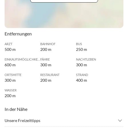
Entfernungen
ARZT
BAHNHOF
BUS
500 m
200 m
250 m
EINKAUFSMÖGLICHKEIT
FÄHRE
NACHTLEBEN
600 m
300 m
300 m
ORTSMITTE
RESTAURANT
STRAND
300 m
200 m
400 m
WASSER
200 m
In der Nähe
Unsere Freizeittipps