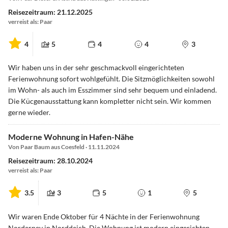
Reisezeitraum: 21.12.2025
verreist als: Paar
4
5
4
4
3
Wir haben uns in der sehr geschmackvoll eingerichteten
Ferienwohnung sofort wohlgefühlt. Die Sitzmöglichkeiten sowohl
im Wohn- als auch im Esszimmer sind sehr bequem und einladend.
Die Kücgenausstattung kann kompletter nicht sein. Wir kommen
gerne wieder.
Moderne Wohnung in Hafen-Nähe
Von Paar Baum aus Coesfeld · 11.11.2024
Reisezeitraum: 28.10.2024
verreist als: Paar
3.5
3
5
1
5
Wir waren Ende Oktober für 4 Nächte in der Ferienwohnung
Norderney in Norddeich. Die Wohnung ist modern eingerichten